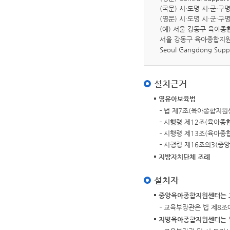
(국문) 시·도명 시·군·
(영문) 시·도명 시·군·구명 Su
(예) 서울 강동구 육아
서울 강동구 육아종합지
Seoul Gangdong Suppo
설치근거
영유아보육법
법 제7조(육아종합지원
시행령 제12조(육아종
시행령 제13조(육아종
시행령 제16조의3(중
지방자치단체 조례
설치자
중앙육아종합지원센터는 교
교육부장관은 법 제8조
지방육아종합지원센터는 특