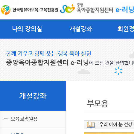
나의 강의실
개설강좌
회원
함께 키우고 함께 웃는 행복 육아 실현
중앙육아종합지원센터 e-러닝
에 오신 것을 환영합니
개설강좌
부모용
보육교직원용
우리 아이 눈 건강