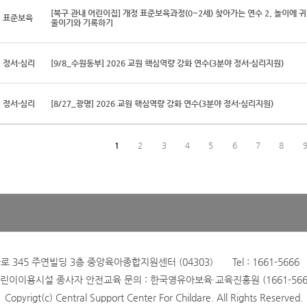
[북구 관내 어린이집] 개정 표준보육과정(0~2세) 찾아가는 연수 2. 놀이에 귀
표준보육
울이기와 기록하기
정서·심리
[9/8_수원동부] 2026 교원 핵심역량 강화 연수(3분야 정서·심리지원)
정서·심리
[8/27_광명] 2026 교원 핵심역량 강화 연수(3분야 정서·심리지원)
1
2
3
4
5
6
7
8
345 주연빌딩 3층 중앙육아종합지원센터 (04303) Tel : 1661-5666 Fax
린이이용시설 종사자 안전교육 문의 : 한국영유아보육·교육진흥원 (1661-566
Copyrigt(c) Central Support Center For Childare. All Rights Reserved.