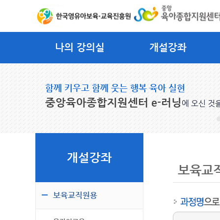
나의 강의실
개설강좌
함께 키우고 함께 웃는 행복 육아 실현
중앙육아종합지원센터 e-러닝
에 오신 것
개설강좌
보육교
보육교직원용