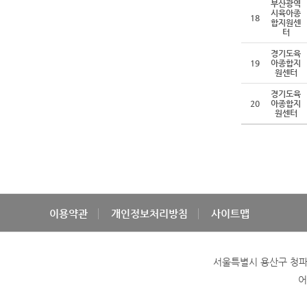
부산광역
시육아종
18
합지원센
터
경기도육
19
아종합지
원센터
경기도육
20
아종합지
원센터
이용약관
개인정보처리방침
사이트맵
서울특별시 용산구 청파로 
어