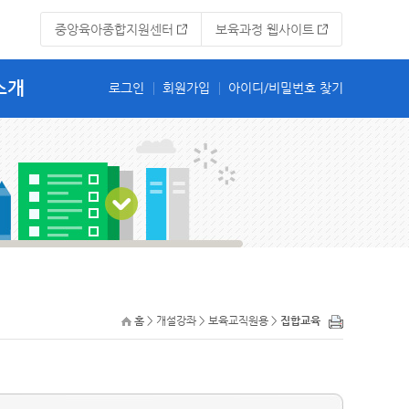
중앙육아종합지원센터
보육과정 웹사이트
소개
홈 > 개설강좌 > 보육교직원용 >
집합교육