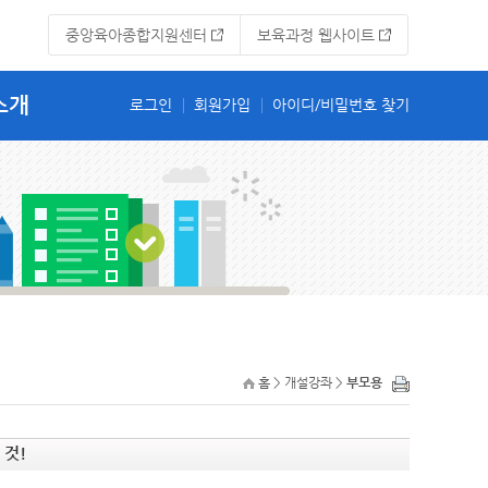
중앙육아종합지원센터
보육과정 웹사이트
소개
홈 > 개설강좌 >
부모용
 것!