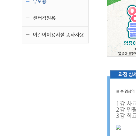
부모용
센터직원용
어린이이용시설 종사자용
※
본 영상의
1강 사
2강 연
3강 학