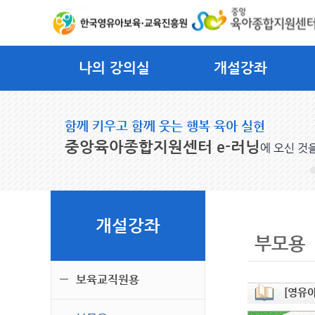
나의 강의실
개설강좌
함께 키우고 함께 웃는 행복 육아 실현
중앙육아종합지원센터 e-러닝
에 오신 것
개설강좌
부모용
보육교직원용
[영유아