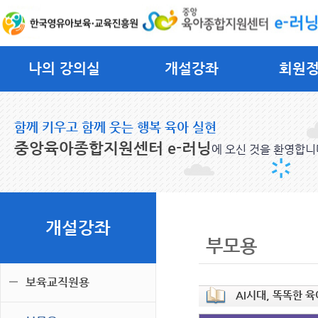
나의 강의실
개설강좌
회원
함께 키우고 함께 웃는 행복 육아 실현
중앙육아종합지원센터 e-러닝
에 오신 것을 환영합니
개설강좌
부모용
보육교직원용
AI시대, 똑똑한 