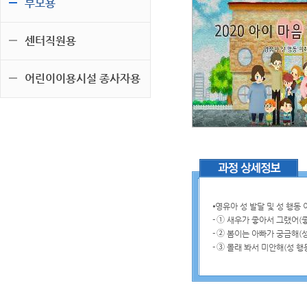
부모용
센터직원용
어린이이용시설 종사자용
⦁
영유아 성 발달 및 성 행동 
-
➀
새우가 좋아서 그랬어
(
-
➁
봄이는 아빠가 궁금해
(
-
➂
몰래 봐서 미안해
(
성 행