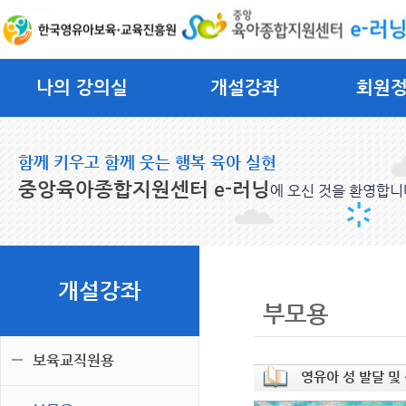
나의 강의실
개설강좌
회원
함께 키우고 함께 웃는 행복 육아 실현
중앙육아종합지원센터 e-러닝
에 오신 것을 환영합니
개설강좌
부모용
보육교직원용
영유아 성 발달 및 