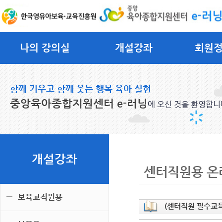
나의 강의실
개설강좌
회원
함께 키우고 함께 웃는 행복 육아 실현
중앙육아종합지원센터 e-러닝
에 오신 것을 환영합니
개설강좌
센터직원용 온
보육교직원용
(센터직원 필수교육