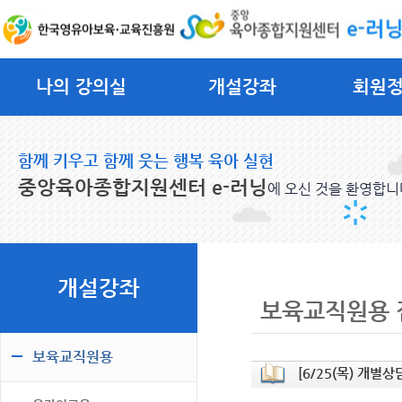
나의 강의실
개설강좌
회원
함께 키우고 함께 웃는 행복 육아 실현
중앙육아종합지원센터 e-러닝
에 오신 것을 환영합니
개설강좌
보육교직원용 
보육교직원용
[6/25(목) 개별