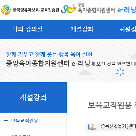
나의 강의실
개설강좌
회원
함께 키우고 함께 웃는 행복 육아 실현
중앙육아종합지원센터 e-러닝
에 오신 것을 환영합니
개설강좌
보육교직원용 
보육교직원용
중복신청불가[센터