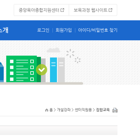
중앙육아종합지원센터
보육과정 웹사이트
소개
홈 > 개설강좌 > 센터직원용 >
집합교육