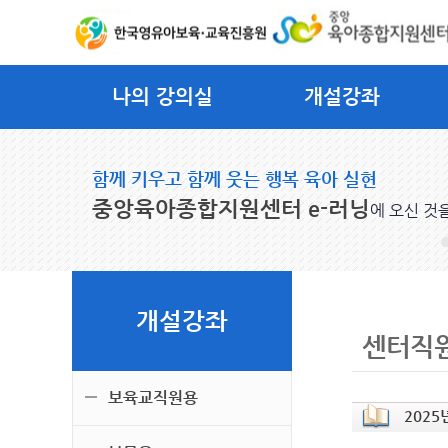
나의 강의실
개설강좌
함께 키우고 함께 웃는 행복 육아 실현
중앙육아종합지원센터 e-러닝
에 오신 것
개설강좌
센터직
보육교직원용
2025