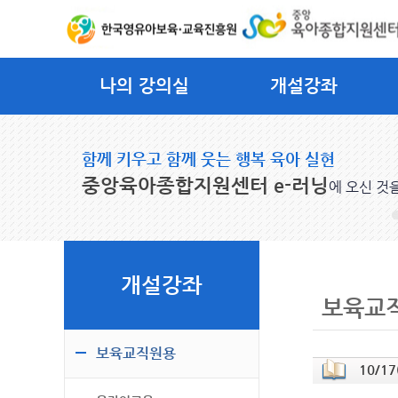
나의 강의실
개설강좌
함께 키우고 함께 웃는 행복 육아 실현
중앙육아종합지원센터 e-러닝
에 오신 것
개설강좌
보육교
보육교직원용
10/1