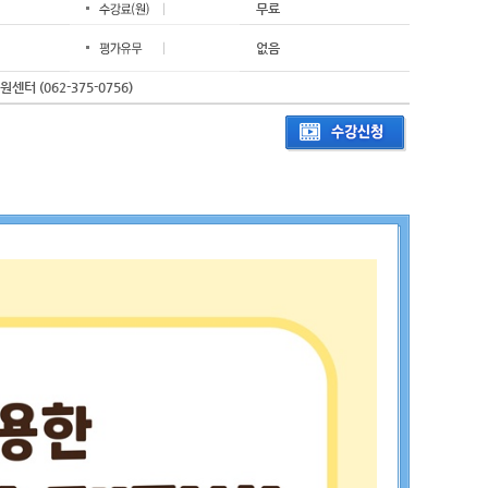
무료
없음
터 (062-375-0756)