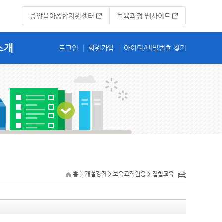
중앙육아종합지원센터
보육과정 웹사이트
소개
홈 > 개설강좌 > 보육교직원용 >
집합교육