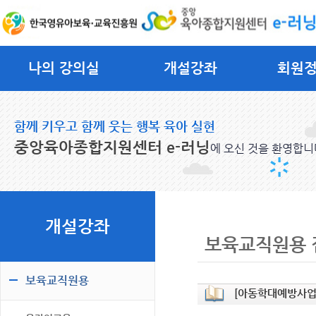
나의 강의실
개설강좌
회원
함께 키우고 함께 웃는 행복 육아 실현
중앙육아종합지원센터 e-러닝
에 오신 것을 환영합니
개설강좌
보육교직원용 
보육교직원용
[아동학대예방사업]