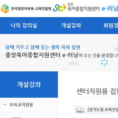
나의 강의실
개설강좌
회원
함께 키우고 함께 웃는 행복 육아 실현
중앙육아종합지원센터 e-러닝
에 오신 것을 환영합니
개설강좌
센터직원용 집
보육교직원용
[경기도형 보육컨설