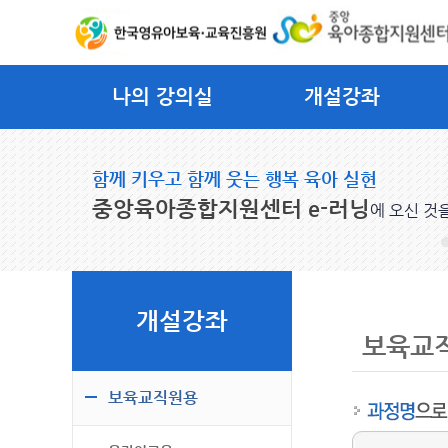
나의 강의실
개설강좌
함께 키우고 함께 웃는 행복 육아 실현
중앙육아종합지원센터 e-러닝
에 오신 것
개설강좌
보육교
보육교직원용