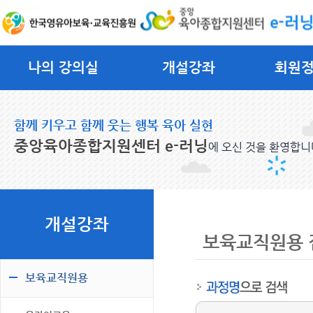
나의 강의실
개설강좌
회원
함께 키우고 함께 웃는 행복 육아 실현
중앙육아종합지원센터 e-러닝
에 오신 것을 환영합니
개설강좌
보육교직원용 
보육교직원용