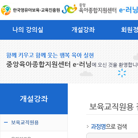
나의 강의실
개설강좌
회원
함께 키우고 함께 웃는 행복 육아 실현
중앙육아종합지원센터 e-러닝
에 오신 것을 환영합니
개설강좌
보육교직원용 
보육교직원용