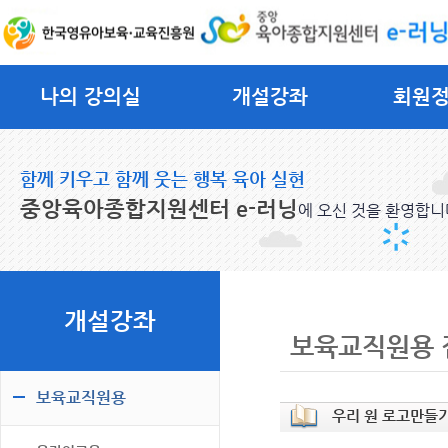
나의 강의실
개설강좌
회원
함께 키우고 함께 웃는 행복 육아 실현
중앙육아종합지원센터 e-러닝
에 오신 것을 환영합니
개설강좌
보육교직원용 
보육교직원용
우리 원 로고만들기