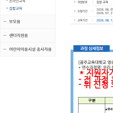
온라인교육
집합 교육
집합교육
2026. 06. 0
2026. 07. 3
2026. 08. 1
부모용
센터직원용
어린이이용시설 종사자용
[광주교육대학교 영
* 연수과정명:
우리 
* 지원자
- 전 과
- 위 신청
구분
∎
우리