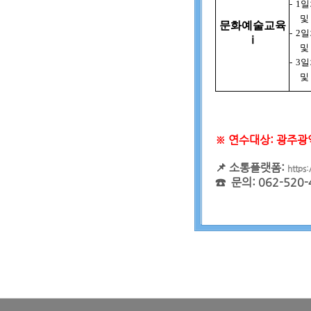
- 1
일
및
문화예술교육
- 2
일
ⅰ
및
- 3
일
및
※ 연수대상: 광주광
📌 소통플랫폼:
https:
☎ 문의: 062-520-