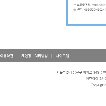
📌 소통플랫폼:
https://kky
☎ 문의: 062-520-4602~
이용약관
개인정보처리방침
사이트맵
서울특별시 용산구 청파로 345 주연빌딩
어린이이용시설 
Copyrigt(c