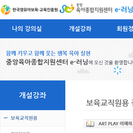
나의 강의실
개설강좌
회원
함께 키우고 함께 웃는 행복 육아 실현
중앙육아종합지원센터 e-러닝
에 오신 것을 환영합니
개설강좌
보육교직원용 
보육교직원용
ART PLAY 이해하