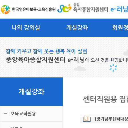
나의 강의실
개설강좌
회원
함께 키우고 함께 웃는 행복 육아 실현
중앙육아종합지원센터 e-러닝
에 오신 것을 환영합니
개설강좌
센터직원용 집
보육교직원용
[경기남부센터대상]