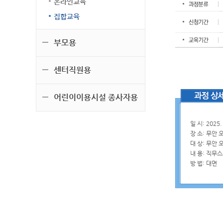
온라인교육
집합교육
부모용
센터직원용
어린이이용시설 종사자용
일 시: 2025.
장 소: 무안
대 상: 무안
내 용: 직무
방 법: 대면