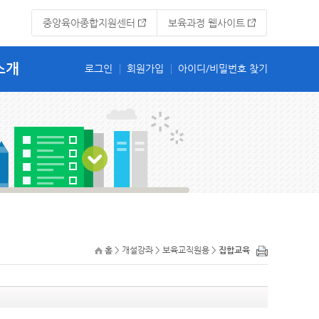
중앙육아종합지원센터
보육과정 웹사이트
소개
홈 > 개설강좌 > 보육교직원용 >
집합교육