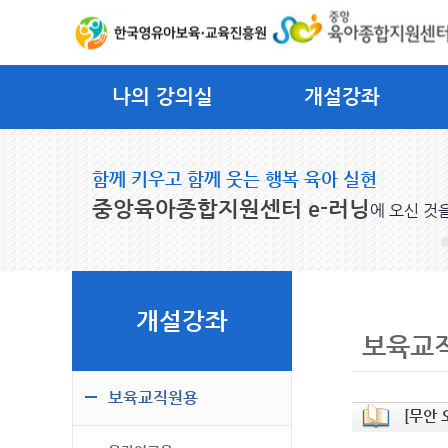
나의 강의실
개설강좌
함께 키우고 함께 웃는 행복 육아 실현
중앙육아종합지원센터 e-러닝
에 오신 것
개설강좌
보육교
보육교직원용
[무안 